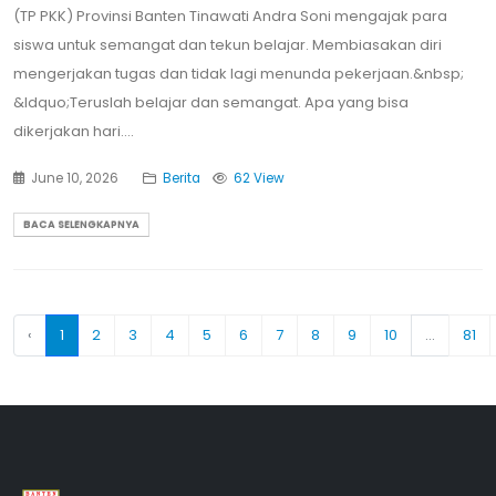
(TP PKK) Provinsi Banten Tinawati Andra Soni mengajak para
siswa untuk semangat dan tekun belajar. Membiasakan diri
mengerjakan tugas dan tidak lagi menunda pekerjaan.&nbsp;
&ldquo;Teruslah belajar dan semangat. Apa yang bisa
dikerjakan hari....
June 10, 2026
Berita
62 View
BACA SELENGKAPNYA
‹
1
2
3
4
5
6
7
8
9
10
...
81