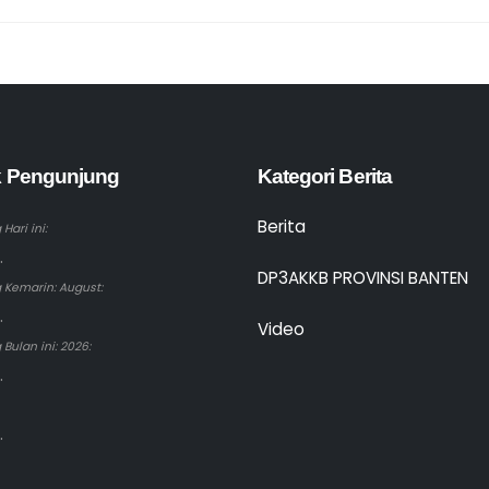
ik Pengunjung
Kategori Berita
Berita
Hari ini:
.
DP3AKKB PROVINSI BANTEN
 Kemarin: August:
.
Video
Bulan ini: 2026:
.
.