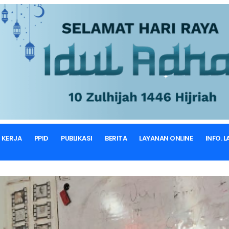
BERANDA
BERITA & ARTIKEL
Berita
 KERJA
PPID
PUBLIKASI
BERITA
LAYANAN ONLINE
INFO. 