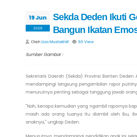
Sekda Deden Ikuti G
19 Jun
Bangun Ikatan Emos
2026
Oleh
Izza Mustakhlif
60 View
Sumber Gambar :
Sekretaris Daerah (Sekda) Provinsi Banten Dede
mendampingi langsung pengambilan rapor putriny
menurutnya penting sebagai tanggung jawab oran
"Nah, kenapa kemudian yang ngambil rapornya bap
masih ada orang tuanya Itu diambil oleh ibu, i
anaknya," ungkap Deden.
Menurutnya, mendampingi pendidikan anak ini sela