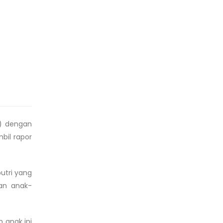
R) dengan
bil rapor
utri yang
kan anak-
 anak ini