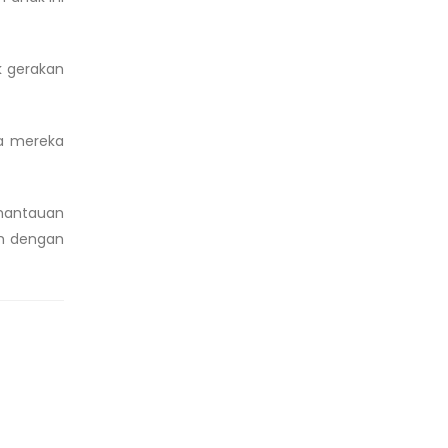
k gerakan
ya mereka
emantauan
ah dengan